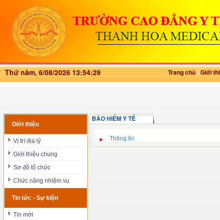
Thứ năm, 6/08/2026 13:54:29
Trang chủ
Giới th
BẢO HIỂM Y TẾ
Giới thiệu
Thông tin
Vị trí địa lý
Giới thiệu chung
Sơ đồ tổ chức
Chức năng nhiệm vụ
Tin tức - Sự kiện
Tin mới