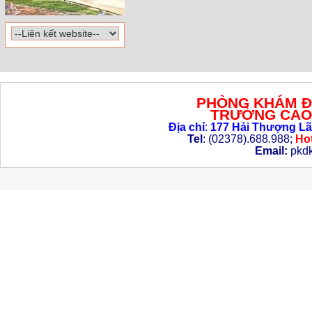
PHÒNG KHÁM Đ
TRƯỜNG CAO 
Địa chỉ
:
177 Hải Thượng Lã
Tel
: (02378).688.988;
Hot
Email:
pkd