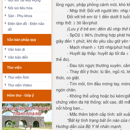
Nội soi Tai Mũi Họng
lồng ngực, phập phồng cánh mũi, khò khè,
Nội soi tiêu hóa
- Nhịp thở: Đối với người lớn: nhịp
Đối với trẻ em từ 1 đến dưới 5 tuổi
Sản - Phụ khoa
nhịp thở: ≥ 30 lần/phút
Điện tâm đồ - Điện não
(Lưu ý ở trẻ em: đếm đủ nhịp thở 
đồ
- SpO2 ≤ 96% (trường hợp phát hiệ
Văn bản pháp quy
giây đến 1 phút, khi đo yêu cầu giữ yên vị
- Mạch nhanh > 120 nhịp/phút hoặ
Văn bản đi
- Huyết áp thấp: huyết áp tối đa 
Văn bản đến
thể đo).
- Đau tức ngực thường xuyên, cảm 
Thư viện
- Thay đổi ý thức: lú lẫn, ngủ rũ, l
thức, co giật.
Thư viện Ảnh
- Tím môi, tím đầu móng tay, móng
Thư viện Video
ngón chân.
- Không thể uống hoặc bú kém/giảm
Hòm thư - Góp ý
chứng viêm đa hệ thống: sốt cao, đỏ mắt
nổi hồng ban...
- Mắc thêm bệnh cấp tính: sốt xuấ
"Bất kỳ tình trạng bất ổn nào của
Hướng dẫn của Bộ Y tế nhấn mạnh.