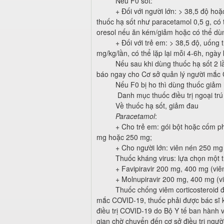
Nếu F0 sốt:
+ Đối với người lớn: > 38,5 độ ho
thuốc hạ sốt như paracetamol 0,5 g, có 
oresol nếu ăn kém/giảm hoặc có thể dù
+ Đối với trẻ em: > 38,5 độ, uống
mg/kg/lần, có thể lặp lại mỗi 4-6h, ngày
Nếu sau khi dùng thuốc hạ sốt 2 
báo ngay cho Cơ sở quản lý người mắc C
Nếu F0 bị ho thì dùng thuốc giảm 
Danh mục thuốc điều trị ngoại trú
Về thuốc hạ sốt, giảm đau
Paracetamol
:
+ Cho trẻ em: gói bột hoặc cốm 
mg hoặc 250 mg;
+ Cho người lớn: viên nén 250 m
Thuốc kháng virus: lựa chọn một t
+ Favipiravir 200 mg, 400 mg (viê
+ Molnupiravir 200 mg, 400 mg (vi
Thuốc chống viêm corticosteroid
mắc COVID-19, thuốc phải được bác sĩ 
điều trị COVID-19 do Bộ Y tế ban hành và
gian chờ chuyển đến cơ sở điều trị ngư