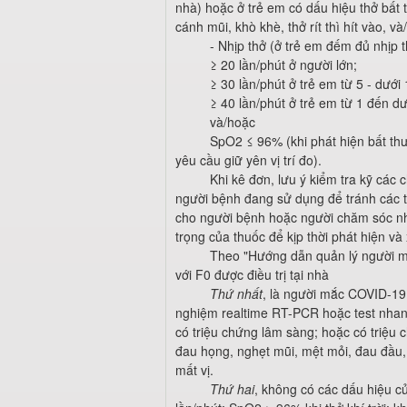
nhà) hoặc ở trẻ em có dấu hiệu thở bất 
cánh mũi, khò khè, thở rít thì hít vào, v
- Nhịp thở (ở trẻ em đếm đủ nhịp 
≥ 20 lần/phút ở người lớn;
≥ 30 lần/phút ở trẻ em từ 5 - dưới 
≥ 40 lần/phút ở trẻ em từ 1 đến dướ
và/hoặc
SpO2 ≤ 96% (khi phát hiện bất thư
yêu cầu giữ yên vị trí đo).
Khi kê đơn, lưu ý kiểm tra kỹ các 
người bệnh đang sử dụng để tránh các t
cho người bệnh hoặc người chăm sóc n
trọng của thuốc để kịp thời phát hiện và
Theo "Hướng dẫn quản lý người mắ
với F0 được điều trị tại nhà
Thứ nhất
, là người mắc COVID-1
nghiệm realtime RT-PCR hoặc test nhan
có triệu chứng lâm sàng; hoặc có triệu
đau họng, nghẹt mũi, mệt mỏi, đau đầu, đ
mất vị.
Thứ hai
, không có các dấu hiệu củ