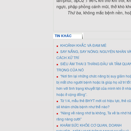
lần/phút; SpO2 > 96% khi thở khí trời; k
ngực, phập phồng cánh mũi, thở khò khè, 
Thứ ba
, không mắc bệnh nền, hoặ
TIN KHÁC
KHOẢNH KHẮC VÀ ĐAM MÊ
SAY NẮNG, SAY NÓNG: NGUYÊN NHÂN V
CÁCH XỬ TRÍ
SIÊU ÂM THAI 3 THÁNG ĐẦU VÀ TẦM QUA
TRỌNG CỦA NÓ
“Nơi tìm lại những chức năng bị suy giảm ho
bị mất cho người bệnh hoặc là giúp họ xử trí tốt
hơn với tình trạng khuyết tật của mình khi ở nhà
hoặc ở cộng đồng”.
Từ 1/4, mẫu thẻ BHYT mới có hiệu lực, thẻ cũ
sẽ khám chữa bệnh như thế nào?
“Nàng về nàng nhớ ta không, Ta về ta nhớ 
răng nàng cười”
KHÁM SỨC KHỎE CƠ QUAN, DOANH