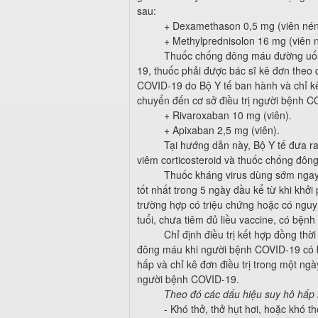
sau:
+ Dexamethason 0,5 mg (viên nén
+ Methylprednisolon 16 mg (viên 
Thuốc chống đông máu đường uốn
19, thuốc phải được bác sĩ kê đơn theo 
COVID-19 do Bộ Y tế ban hành và chỉ kê 
chuyển đến cơ sở điều trị người bệnh C
+ Rivaroxaban 10 mg (viên).
+ Apixaban 2,5 mg (viên).
Tại hướng dẫn này, Bộ Y tế đưa ra
viêm corticosteroid và thuốc chống đôn
Thuốc kháng virus dùng sớm ngay
tốt nhất trong 5 ngày đầu kể từ khi khở
trường hợp có triệu chứng hoặc có nguy 
tuổi, chưa tiêm đủ liều vaccine, có bệ
Chỉ định điều trị kết hợp đồng thờ
đông máu khi người bệnh COVID-19 có b
hấp và chỉ kê đơn điều trị trong một ngà
người bệnh COVID-19.
Theo đó các dấu hiệu suy hô hấp 
- Khó thở, thở hụt hơi, hoặc khó th