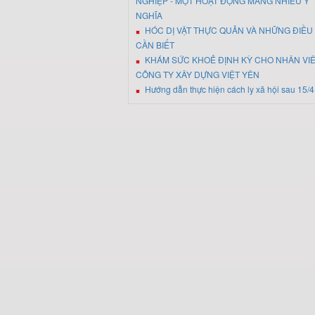
NGHIỆP - MỘT HOẠT ĐỘNG MANG NHIỀU Ý
NGHĨA
HÓC DỊ VẬT THỰC QUẢN VÀ NHỮNG ĐIỀU
CẦN BIẾT
KHÁM SỨC KHOẺ ĐỊNH KỲ CHO NHÂN VI
CÔNG TY XÂY DỰNG VIỆT YÊN
Hướng dẫn thực hiện cách ly xã hội sau 15/4