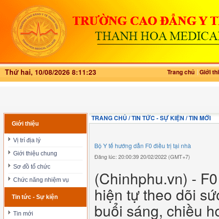
Thứ hai, 10/08/2026 8:11:23
Trang chủ
Giới th
TRANG CHỦ / TIN TỨC - SỰ KIỆN / TIN MỚI
Giới thiệu
Vị trí địa lý
Bộ Y tế hướng dẫn F0 điều trị tại nhà
Giới thiệu chung
Đăng lúc: 20:00:39 20/02/2022 (GMT+7)
Sơ đồ tổ chức
(Chinhphu.vn) - F0 
Chức năng nhiệm vụ
hiện tự theo dõi s
Tin tức - Sự kiện
buổi sáng, chiều h
Tin mới