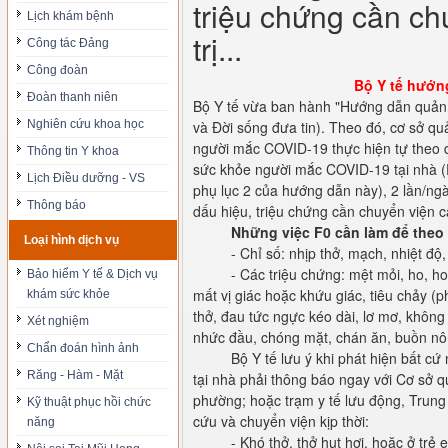
triệu chứng cần ch
Lịch khám bệnh
trị...
Công tác Đảng
Công đoàn
Bộ Y tế hướng
Đoàn thanh niên
Bộ Y tế vừa ban hành "Hướng dẫn quản 
Nghiên cứu khoa học
và Đời sống đưa tin). Theo đó, cơ sở 
người mắc COVID-19 thực hiện tự theo d
Thông tin Y khoa
sức khỏe người mắc COVID-19 tại nhà (P
Lịch Điều dưỡng - VS
phụ lục 2 của hướng dẫn này), 2 lần/ngà
Thông báo
dấu hiệu, triệu chứng cần chuyển viện cấ
Những việc F0 cần làm để theo
Loại hình dịch vụ
- Chỉ số: nhịp thở, mạch, nhiệt độ
- Các triệu chứng: mệt mỏi, ho, ho
Bảo hiểm Y tế & Dịch vụ
mất vị giác hoặc khứu giác, tiêu chảy (
khám sức khỏe
thở, đau tức ngực kéo dài, lơ mơ, không
Xét nghiệm
nhức đầu, chóng mặt, chán ăn, buồn n
Chẩn đoán hình ảnh
Bộ Y tế lưu ý khi phát hiện bất cứ
Răng - Hàm - Mặt
tại nhà phải thông báo ngay với Cơ sở q
phường; hoặc trạm y tế lưu động, Trun
Kỹ thuật phục hồi chức
cứu và chuyển viện kịp thời:
năng
- Khó thở, thở hụt hơi, hoặc ở trẻ