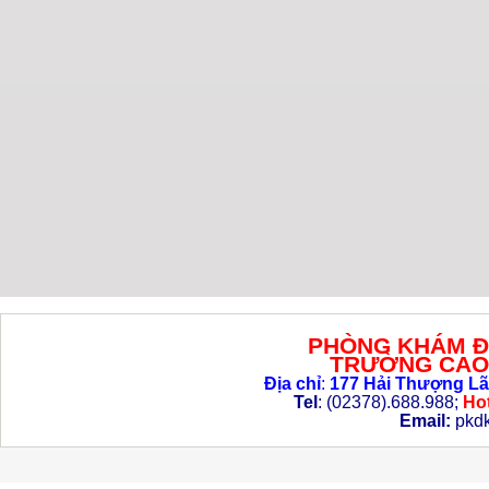
PHÒNG KHÁM Đ
TRƯỜNG CAO 
Địa chỉ
:
177 Hải Thượng Lã
Tel
: (02378).688.988;
Hot
Email:
pkd