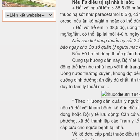
Nếu F0 điều trị tại nhà bị sốt:
+ Đối với người lớn: > 38,5 độ ho
thuốc hạ sốt như paracetamol 0,5 g, có 
oresol nếu ăn kém/giảm hoặc có thể dù
+ Đối với trẻ em: > 38,5 độ, uống
mg/kg/lần, có thể lặp lại mỗi 4-6 h, ngà
Nếu sau khi dùng thuốc hạ sốt 2 
báo ngay cho Cơ sở quản lý người mắc C
Nếu F0 ho thì dùng thuốc giảm ho
Cũng tại hướng dẫn này, Bộ Y tế 
động thể lực nhẹ (phù hợp với tình trạng
Uống nước thường xuyên, không đợi đến
cường dinh dưỡng: ăn đầy đủ chất, ăn t
duy trì tâm lý thoải mái...
* Theo "Hướng dẫn quản lý người
nêu rõ đối với khám bệnh, kê đơn điều t
động hoặc Đội y tế lưu động: Căn cứ v
phường, xã để thành lập các Trạm y tế
cấp cứu cho người bệnh tại nhà.
Về kê đơn, cấp phát thuốc điều trị