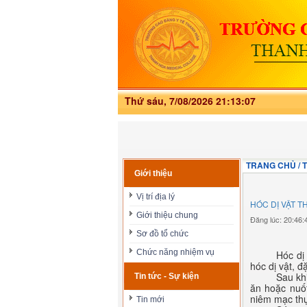
Thứ sáu, 7/08/2026 21:13:08
TRANG CHỦ / TI
Giới thiệu
Vị trí địa lý
HÓC DỊ VẬT T
Giới thiệu chung
Đăng lúc: 20:46
Sơ đồ tổ chức
Chức năng nhiệm vụ
Hóc dị
hóc dị vật, đ
Sau kh
Tin tức - Sự kiện
ăn hoặc nuốt
niêm mạc thự
Tin mới