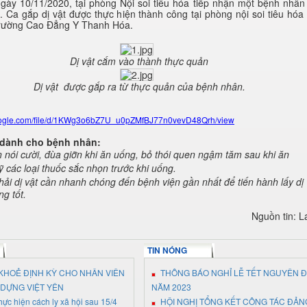
gày 10/11/2020, tại phòng Nội soi tiêu hóa tiếp nhận một bệnh nhân
t. Ca gắp dị vật được thực hiện thành công tại phòng nội soi tiêu hó
rường Cao Đẳng Y Thanh Hóa.
Dị vật cắm vào thành thực quản
Dị vật được gắp ra từ thực quản của bệnh nhân.
.google.com/file/d/1KWg3o6bZ7U_u0pZMfBJ77n0vevD48Qrh/view
 dành cho bệnh nhân:
nói cười, đùa giỡn khi ăn uống, bỏ thói quen ngậm tăm sau khi ăn
ỹ các loại thuốc sắc nhọn trước khi uống.
hải dị vật cần nhanh chóng đến bệnh viện gần nhất để tiến hành lấy dị 
g tốt.
Nguồn tin: 
TIN NÓNG
KHOẺ ĐỊNH KỲ CHO NHÂN VIÊN
THÔNG BÁO NGHỈ LỄ TẾT NGUYÊN 
 DỰNG VIỆT YÊN
NĂM 2023
ực hiện cách ly xã hội sau 15/4
HỘI NGHỊ TỔNG KẾT CÔNG TÁC ĐẢN