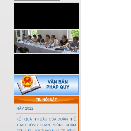
SIÊU ÂM THAI 3 THÁNG ĐẦU VÀ
TẦM QUAN TRỌNG CỦA NÓ
“Nơi tìm lại những chức năng bị suy
giảm hoặc bị mất cho người bệnh
hoặc là giúp họ xử trí tốt hơn với tình
trạng khuyết tật của mình khi ở nhà
hoặc ở cộng đồng”.
THÔNG BÁO NGHỈ LỄ TẾT NGUYÊN
ĐÁN NĂM 2023
HỘI NGHỊ TỔNG KẾT CÔNG TÁC
ĐẢNG CHI BỘ PHÒNG KHÁM BỆNH
TIN NỔI BẬT
NĂM 2022
KẾT QUẢ THI ĐẤU CỦA ĐOÀN THỂ
THAO CÔNG ĐOÀN PHÒNG KHÁM
BỆNH TẠI HỘI THAO NHÀ TRƯỜNG