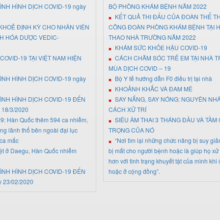
ÌNH HÌNH DỊCH COVID-19 ngày
BỘ PHÒNG KHÁM BỆNH NĂM 2022
KẾT QUẢ THI ĐẤU CỦA ĐOÀN THỂ T
KHOẺ ĐỊNH KỲ CHO NHÂN VIÊN
CÔNG ĐOÀN PHÒNG KHÁM BỆNH TẠI H
H HÓA DƯỢC VEDIC-
THAO NHÀ TRƯỜNG NĂM 2022
KHÁM SỨC KHỎE HẬU COVID-19
COVID-19 TẠI VIỆT NAM HIỆN
CÁCH CHĂM SÓC TRẺ EM TẠI NHÀ 
MÙA DỊCH COVID – 19
ÌNH HÌNH DỊCH COVID-19 ngày
Bộ Y tế hướng dẫn F0 điều trị tại nhà
KHOẢNH KHẮC VÀ ĐAM MÊ
ÌNH HÌNH DỊCH COVID-19 ĐẾN
SAY NẮNG, SAY NÓNG: NGUYÊN NH
 18/3/2020
CÁCH XỬ TRÍ
19: Hàn Quốc thêm 594 ca nhiễm,
SIÊU ÂM THAI 3 THÁNG ĐẦU VÀ TẦM
ng lãnh thổ bên ngoài đại lục
TRỌNG CỦA NÓ
 ca mắc
“Nơi tìm lại những chức năng bị suy gi
iệt ở Daegu, Hàn Quốc nhiễm
bị mất cho người bệnh hoặc là giúp họ xử tr
hơn với tình trạng khuyết tật của mình khi
ÌNH HÌNH DỊCH COVID-19 ĐẾN
hoặc ở cộng đồng”.
y 23/02/2020