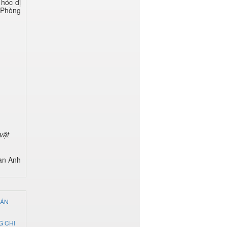
 hóc dị
a Phòng
vật
Lan Anh
ĐÁN
G CHI