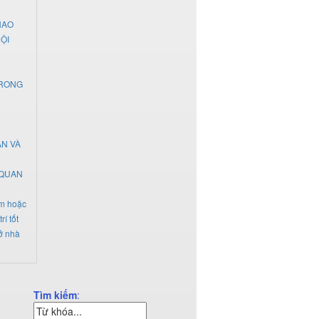
HAO
ỘI
TRONG
ÂN VÀ
 QUAN
ảm hoặc
í tốt
 ở nhà
Tìm kiếm
: