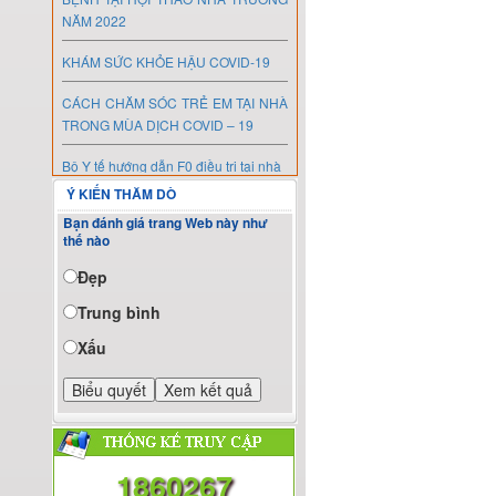
NĂM 2022
KHÁM SỨC KHỎE HẬU COVID-19
CÁCH CHĂM SÓC TRẺ EM TẠI NHÀ
TRONG MÙA DỊCH COVID – 19
Bộ Y tế hướng dẫn F0 điều trị tại nhà
Ý KIẾN THĂM DÒ
KHOẢNH KHẮC VÀ ĐAM MÊ
Bạn đánh giá trang Web này như
SAY NẮNG, SAY NÓNG: NGUYÊN
thế nào
NHÂN VÀ CÁCH XỬ TRÍ
Đẹp
SIÊU ÂM THAI 3 THÁNG ĐẦU VÀ
Trung bình
TẦM QUAN TRỌNG CỦA NÓ
Xấu
“Nơi tìm lại những chức năng bị suy
giảm hoặc bị mất cho người bệnh
hoặc là giúp họ xử trí tốt hơn với tình
trạng khuyết tật của mình khi ở nhà
hoặc ở cộng đồng”.
1860267
THÔNG BÁO NGHỈ LỄ TẾT NGUYÊN