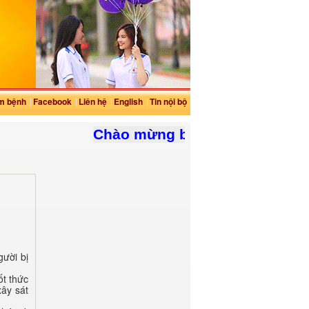
m bệnh
Facebook
Liên hệ
English
Tin nội bộ
Chào mừng bạn đến với website 
gười bị
ốt thức
xây sát