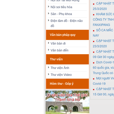
Nội soi Tai Mũi Họng
CẬP NHẬT T
Nội soi tiêu hóa
25/3/2020
KHÁM SỨC 
Sản - Phụ khoa
CÔNG TY TNH
Điện tâm đồ - Điện não
FANXIPANG
đồ
SỐ CA MẮC 
Văn bản pháp quy
NAY
CẬP NHẬT T
Văn bản đi
23/3/2020
Văn bản đến
CẬP NHẬT T
09 Giờ 30 ngày
Thư viện
Dịch Covid-
60 quốc gia, vù
Thư viện Ảnh
Trung Quốc có
Thư viện Video
Một người V
Covid-19
Hòm thư - Góp ý
CẬP NHẬT T
15 Giờ 00, ngà