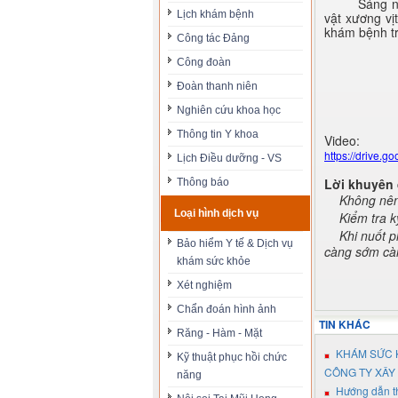
Sáng n
Lịch khám bệnh
vật xương vị
khám bệnh t
Công tác Đảng
Công đoàn
Đoàn thanh niên
Nghiên cứu khoa học
Thông tin Y khoa
Video:
https://drive
Lịch Điều dưỡng - VS
Lời khuyên
Thông báo
-
Không nên 
Loại hình dịch vụ
-
Kiểm tra k
-
Khi nuốt p
Bảo hiểm Y tế & Dịch vụ
càng sớm càn
khám sức khỏe
Xét nghiệm
Chẩn đoán hình ảnh
TIN KHÁC
Răng - Hàm - Mặt
KHÁM SỨC 
Kỹ thuật phục hồi chức
CÔNG TY XÂY
năng
Hướng dẫn th