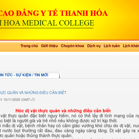
Trang chủ
Giới thiệu
Chuyên khoa
Dịch vụ
Lịch tuần
Lịch khá
N TỨC - SỰ KIỆN / TIN MỚI
HỰC QUẢN VÀ NHỮNG ĐIỀU CẦN BIẾT
:41 10/11/2020 (GMT+7)
Hóc dị vật thực quản và những điều cần biết
 vật thực quản đặc biệt nguy hiểm, nó có thể lấy đi tính mạng của n
ặc biệt là người già và trẻ nhỏ nếu không được xử trí kịp thời.
i mắc dị vật, bệnh nhân hay có cảm giác vướng khó chịu do dị vật, nu
 nước bọt thường rất đau, đau càng ngày càng tăng. Dị vật gây ra 
c quản hoặc thủng thành thực quản.