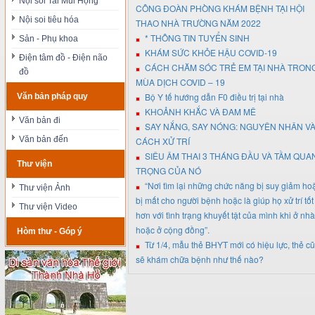
Nội soi Tai Mũi Họng
CÔNG ĐOÀN PHÒNG KHÁM BỆNH TẠI HỘI
Nội soi tiêu hóa
THAO NHÀ TRƯỜNG NĂM 2022
* THÔNG TIN TUYỂN SINH
Sản - Phụ khoa
KHÁM SỨC KHỎE HẬU COVID-19
Điện tâm đồ - Điện não
CÁCH CHĂM SÓC TRẺ EM TẠI NHÀ TRON
đồ
MÙA DỊCH COVID – 19
Bộ Y tế hướng dẫn F0 điều trị tại nhà
Văn bản pháp quy
KHOẢNH KHẮC VÀ ĐAM MÊ
Văn bản đi
SAY NẮNG, SAY NÓNG: NGUYÊN NHÂN V
Văn bản đến
CÁCH XỬ TRÍ
SIÊU ÂM THAI 3 THÁNG ĐẦU VÀ TẦM QUA
Thư viện
TRỌNG CỦA NÓ
“Nơi tìm lại những chức năng bị suy giảm ho
Thư viện Ảnh
bị mất cho người bệnh hoặc là giúp họ xử trí tốt
Thư viện Video
hơn với tình trạng khuyết tật của mình khi ở nhà
hoặc ở cộng đồng”.
Hòm thư - Góp ý
Từ 1/4, mẫu thẻ BHYT mới có hiệu lực, thẻ cũ
sẽ khám chữa bệnh như thế nào?