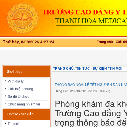
Thứ bảy, 8/08/2026 4:27:24
Trang chủ
Giới th
TRANG CHỦ / TIN TỨC - SỰ KIỆN / TIN MỚI
Giới thiệu
Vị trí địa lý
THÔNG BÁO NGHỈ LỄ TẾT NGUYÊN ĐÁN NĂ
Giới thiệu chung
Đăng lúc: 08:07:04 20/01/2023 (GMT+7)
Sơ đồ tổ chức
Phòng khám đa kho
Chức năng nhiệm vụ
Trường Cao đẳng Y
Tin tức - Sự kiện
trọng thông báo đ
Tin mới