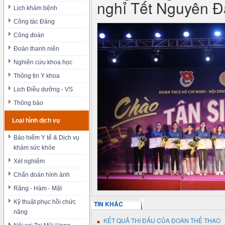
nghỉ Tết Nguyên 
Lịch khám bệnh
Công tác Đảng
Công đoàn
Đoàn thanh niên
Nghiên cứu khoa học
Thông tin Y khoa
Lịch Điều dưỡng - VS
Thông báo
Loại hình dịch vụ
Bảo hiểm Y tế & Dịch vụ
khám sức khỏe
Xét nghiệm
Chẩn đoán hình ảnh
Răng - Hàm - Mặt
Kỹ thuật phục hồi chức
TIN KHÁC
năng
KẾT QUẢ THI ĐẤU CỦA ĐOÀN THỂ THAO