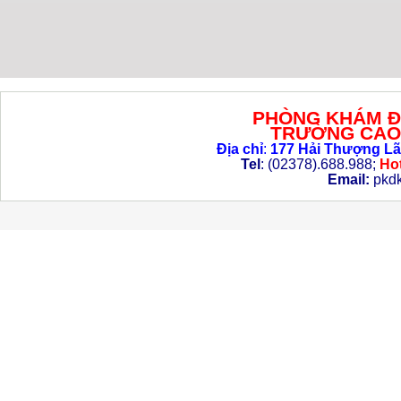
PHÒNG KHÁM Đ
TRƯỜNG CAO 
Địa chỉ
:
177 Hải Thượng Lã
Tel
: (02378).688.988;
Hot
Email:
pkd