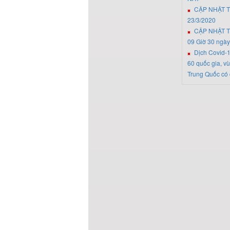
CẬP NHẬT T
23/3/2020
CẬP NHẬT T
09 Giờ 30 ngày
Dịch Covid-
60 quốc gia, vù
Trung Quốc có