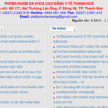
PHÒNG KHÁM ĐA KHOA CAO ĐẲNG Y TẾ THANH HOÁ
a chỉ: Số 177, Hải Thượng Lãn Ông, P. Đông Vệ, TP. Thanh Hoá
l
: (0237).2.240.519;
Hotline
: 0943 661 456
;
Fax
: (0237).3.951.410
Email:
pkdkyhoclamsang@gmail.com
Nguồn tin:
N.Minh - L
TIN NÓNG
KHỎE CƠ QUAN, DOANH
THÔNG BÁO NGHỈ LỄ TẾT NGUYÊN 
T HOẠT ĐỘNG MANG NHIỀU Ý
NĂM 2023
HỘI NGHỊ TỔNG KẾT CÔNG TÁC ĐẢN
T THỰC QUẢN VÀ NHỮNG ĐIỀU
BỘ PHÒNG KHÁM BỆNH NĂM 2022
KẾT QUẢ THI ĐẤU CỦA ĐOÀN THỂ T
KHOẺ ĐỊNH KỲ CHO NHÂN VIÊN
CÔNG ĐOÀN PHÒNG KHÁM BỆNH TẠI H
 DỰNG VIỆT YÊN
THAO NHÀ TRƯỜNG NĂM 2022
ực hiện cách ly xã hội sau 15/4
KHÁM SỨC KHỎE HẬU COVID-19
ÌNH HÌNH DỊCH COVID-19 ngày
CÁCH CHĂM SÓC TRẺ EM TẠI NHÀ 
MÙA DỊCH COVID – 19
KHOẺ ĐỊNH KỲ CHO NHÂN VIÊN
Bộ Y tế hướng dẫn F0 điều trị tại nhà
H HÓA DƯỢC VEDIC-
KHOẢNH KHẮC VÀ ĐAM MÊ
SAY NẮNG, SAY NÓNG: NGUYÊN NH
COVID-19 TẠI VIỆT NAM HIỆN
CÁCH XỬ TRÍ
SIÊU ÂM THAI 3 THÁNG ĐẦU VÀ TẦM