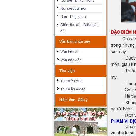
Nội soi Tai Mũi Họng
Nội soi tiêu hóa
Sản - Phụ khoa
Điện tâm đồ - Điện não
đồ
ĐẶC ĐIỂM 
Chuyê
Văn bản pháp quy
trong những 
sau đây:
Văn bản đi
·
Được 
Văn bản đến
môn, giàu ki
·
Thực 
Thư viện
mỹ.
Thư viện Ảnh
·
Trang
·
Chi p
Thư viện Video
·
Hệ th
Hòm thư - Góp ý
·
Khôn
người bệnh.
·
Dịch 
PHẠM VI DỊ
Chuyê
vụ nha khoa 