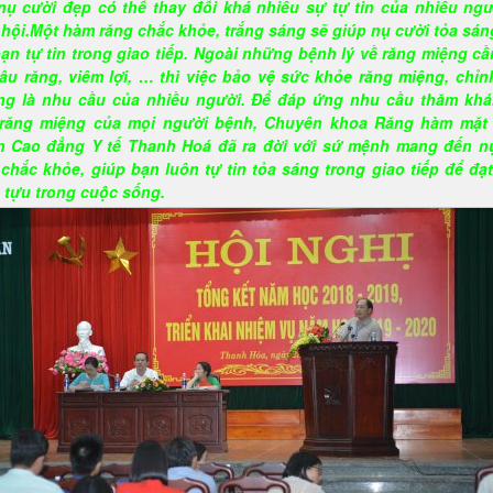
nụ cười đẹp có thể thay đổi khá nhiều sự tự tin của nhiều ngư
 hội.
Một hàm răng chắc khỏe, trắng sáng sẽ giúp nụ cười tỏa sán
bạn tự tin trong giao tiếp. Ngoài những bệnh lý về răng miệng cầ
âu răng, viêm lợi, … thì việc bảo vệ sức khỏe răng miệng, chỉn
ng là nhu cầu của nhiều người. Để đáp ứng nhu cầu thăm kh
 răng miệng của mọi người bệnh, Chuyên khoa Răng hàm mặt
 Cao đẳng Y tế Thanh Hoá đã ra đời với sứ mệnh mang đến n
 chắc khỏe, giúp bạn luôn tự tin tỏa sáng trong giao tiếp để đạ
 tựu trong cuộc sống.