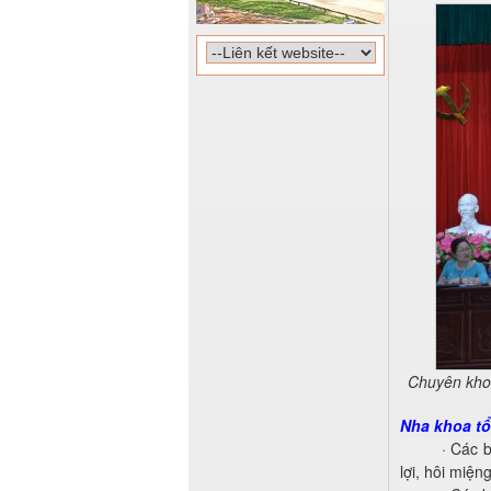
Chuyên kho
Nha khoa tổ
·
Các b
lợi, hôi miện