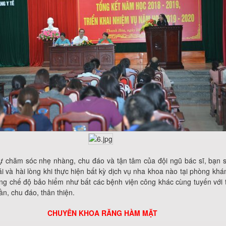
ự chăm sóc nhẹ nhàng, chu đáo và tận tâm của đội ngũ bác sĩ, bạn 
ái và hài lòng khi thực hiện bất kỳ dịch vụ nha khoa nào tại phòng kh
g chế độ bảo hiểm như bất các bệnh viện công khác cùng tuyến với 
ần, chu đáo, thân thiện.
CHUYÊN KHOA RĂNG HÀM MẶT