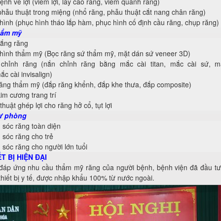
ệnh về lợi (viêm lợi, lấy cao răng, viêm quanh răng)
phẫu thuật trong miệng (nhổ răng, phẫu thuật cắt nang chân răng)
hình (phục hình tháo lắp hàm, phục hình cố định cầu răng, chụp răng)
hẩm mỹ
rắng răng
hình thẩm mỹ (Bọc răng sứ thẩm mỹ, mặt dán sứ veneer 3D)
chỉnh răng (nắn chỉnh răng bằng mắc cài titan, mắc cài sứ, m
c cài invisalign)
ăng thẩm mỹ (đắp răng khểnh, đắp khe thưa, đắp composite)
im cương trang trí
huật ghép lợi cho răng hở cổ, tụt lợi
ự phòng
sóc răng toàn diện
sóc răng cho trẻ
sóc răng cho người lớn tuổi
T BỊ HIỆN ĐẠI
áp ứng nhu cầu thẩm mỹ răng của người bệnh, bệnh viện đã đầu t
thiết bị y tế, được nhập khẩu 100% từ nước ngoài.