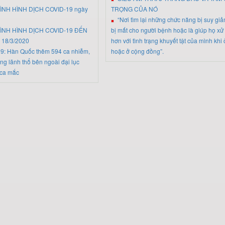
ÌNH HÌNH DỊCH COVID-19 ngày
TRỌNG CỦA NÓ
“Nơi tìm lại những chức năng bị suy gi
ÌNH HÌNH DỊCH COVID-19 ĐẾN
bị mất cho người bệnh hoặc là giúp họ xử tr
 18/3/2020
hơn với tình trạng khuyết tật của mình khi
19: Hàn Quốc thêm 594 ca nhiễm,
hoặc ở cộng đồng”.
ng lãnh thổ bên ngoài đại lục
 ca mắc