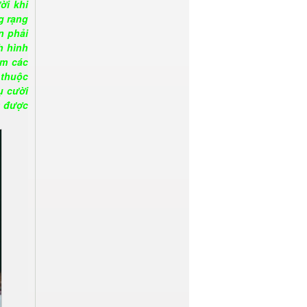
ời khi
g rạng
n phải
h hình
ám các
 thuộc
ụ cười
t được