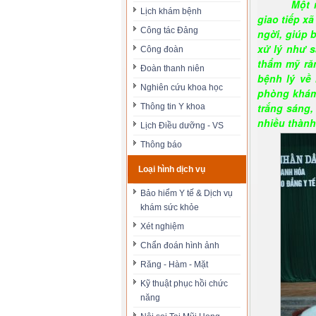
Một 
Lịch khám bệnh
giao tiếp xã
Công tác Đảng
ngời, giúp 
xử lý như s
Công đoàn
thẩm mỹ ră
Đoàn thanh niên
bệnh lý về
Nghiên cứu khoa học
phòng khám
trắng sáng,
Thông tin Y khoa
nhiều thành
Lịch Điều dưỡng - VS
Thông báo
Loại hình dịch vụ
Bảo hiểm Y tế & Dịch vụ
khám sức khỏe
Xét nghiệm
Chẩn đoán hình ảnh
Răng - Hàm - Mặt
Kỹ thuật phục hồi chức
năng