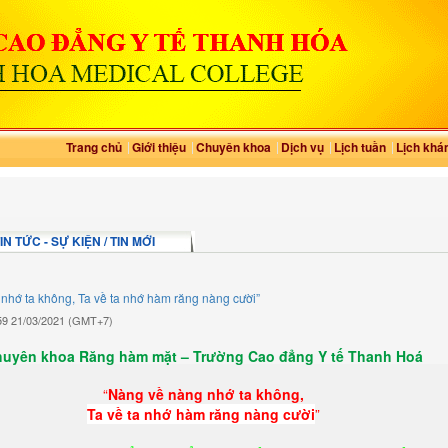
Trang chủ
Giới thiệu
Chuyên khoa
Dịch vụ
Lịch tuần
Lịch khá
N TỨC - SỰ KIỆN / TIN MỚI
nhớ ta không, Ta về ta nhớ hàm răng nàng cười”
:59 21/03/2021 (GMT+7)
uyên khoa Răng hàm mặt – Trường Cao đẳng Y tế Thanh Hoá
“
Nàng về nàng nhớ ta không,
Ta về ta nhớ hàm răng nàng cười
”