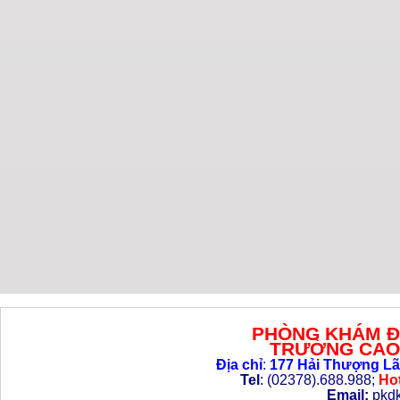
PHÒNG KHÁM Đ
TRƯỜNG CAO 
Địa chỉ
:
177 Hải Thượng Lã
Tel
: (02378).688.988;
Hot
Email:
pkd