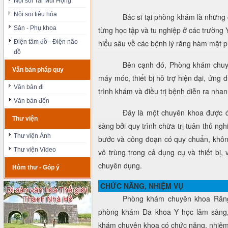
Nội soi Tai Mũi Họng
Nội soi tiêu hóa
Bác sĩ tại phòng khám là những
Sản - Phụ khoa
từng học tập và tu nghiệp ở các trường
Điện tâm đồ - Điện não
hiểu sâu về các bệnh lý răng hàm mặt p
đồ
Bên cạnh đó, Phòng khám chuy
Văn bản pháp quy
máy móc, thiết bị hỗ trợ hiện đại, ứng 
Văn bản đi
trình khám và điều trị bệnh diễn ra nha
Văn bản đến
Đây là một chuyên khoa được 
Thư viện
sàng bởi quy trình chữa trị tuân thủ ng
Thư viện Ảnh
bước và công đoạn có quy chuẩn, khôn
Thư viện Video
vô trùng trong cả dụng cụ và thiết bị,
chuyên dụng.
Hòm thư - Góp ý
CHỨC NĂNG, NHIỆM VỤ
Phòng khám chuyên khoa Răng
phòng khám Đa khoa Y học lâm sàng,
khám chuyên khoa có chức năng, nhiệm 