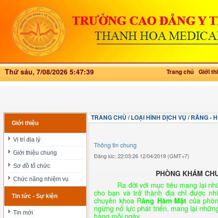
Thứ sáu, 7/08/2026 5:47:40
Trang chủ
Giới th
TRANG CHỦ / LOẠI HÌNH DỊCH VỤ / RĂNG - 
Giới thiệu
Vị trí địa lý
Thông tin chung
Giới thiệu chung
Đăng lúc: 22:03:26 12/04/2019 (GMT+7)
Sơ đồ tổ chức
PHÒNG KHÁM CHU
Chức năng nhiệm vụ
Ra đời với mục tiêu mang lại 
cho bạn và trở thành địa chỉ được nh
Tin tức - Sự kiện
chuyên khoa R
ăng Hàm Mặt
của phòn
ngừng nổ lực phát triển, mang lại nhữn
Tin mới
hàng mỗi ngày.