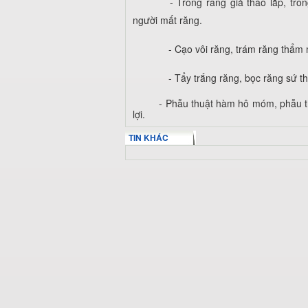
- Trồng răng giả tháo lắp, trồ
người mất răng.
- Cạo vôi răng, trám răng thẩm 
- Tẩy trắng răng, bọc răng sứ t
- Phẫu thuật hàm hô móm, phẫu thuật
lợi.
TIN KHÁC