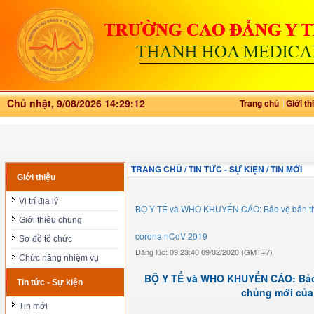
Chủ nhật, 9/08/2026 14:29:12
Trang chủ
Giới th
TRANG CHỦ / TIN TỨC - SỰ KIỆN / TIN MỚI
Giới thiệu
Vị trí địa lý
BỘ Y TẾ và WHO KHUYẾN CÁO: Bảo vệ bản thâ
Giới thiệu chung
corona nCoV 2019
Sơ đồ tổ chức
Đăng lúc: 09:23:40 09/02/2020 (GMT+7)
Chức năng nhiệm vụ
BỘ Y TẾ và WHO KHUYẾN CÁO: Bảo 
Tin tức - Sự kiện
chủng mới của
Tin mới