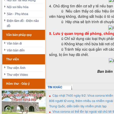
Nội soi Tai Mũi Họng
4. Chủ động tìm đến cơ sở y tế nếu bạn
Nội soi tiêu hóa
ü
Nếu cảm thấy có dấu hiệu ốm 
Sản - Phụ khoa
viên hàng không, đường sắt hoặc ô tô v
Điện tâm đồ - Điện não
ü
Hãy chia sẻ lịch trình di chuy
đồ
5. Lưu ý quan trọng để phòng, chốn
Văn bản pháp quy
ü
Chỉ sử dụng các loại thực ph
ü
Không khạc nhổ bừa bãi nơi c
Văn bản đi
ü
Tránh tiếp xúc quá gần với các
Văn bản đến
sống, bị ốm hay đã chết.
Thư viện
Thư viện Ảnh
Ban biên 
Thư viện Video
Hòm thư - Góp ý
TIN KHÁC
Cập nhật 7h00 ngày 9/2: Virus corona khiến
806 người tử vong, thêm nhiều ca nhiễm ngoài
Trung Quốc, diễn biến lây nhiễm phức tạp
Virus corona có thể tồn tại ngoài vật chủ tới 