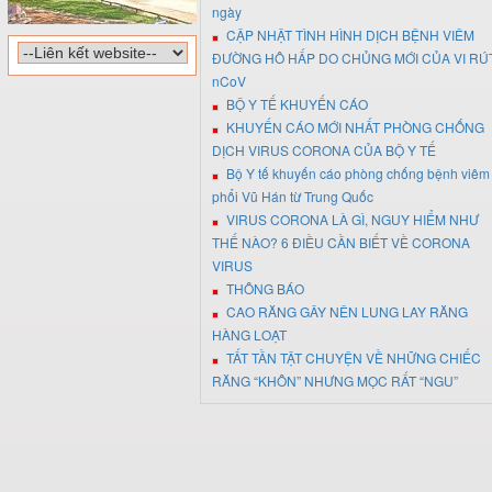
ngày
CẬP NHẬT TÌNH HÌNH DỊCH BỆNH VIÊM
ĐƯỜNG HÔ HẤP DO CHỦNG MỚI CỦA VI RÚ
nCoV
BỘ Y TẾ KHUYẾN CÁO
KHUYẾN CÁO MỚI NHẤT PHÒNG CHỐNG
DỊCH VIRUS CORONA CỦA BỘ Y TẾ
Bộ Y tế khuyến cáo phòng chống bệnh viêm
phổi Vũ Hán từ Trung Quốc
VIRUS CORONA LÀ GÌ, NGUY HIỂM NHƯ
THẾ NÀO? 6 ĐIỀU CẦN BIẾT VỀ CORONA
VIRUS
THÔNG BÁO
CAO RĂNG GÂY NÊN LUNG LAY RĂNG
HÀNG LOẠT
TẤT TẦN TẬT CHUYỆN VỀ NHỮNG CHIẾC
RĂNG “KHÔN” NHƯNG MỌC RẤT “NGU”