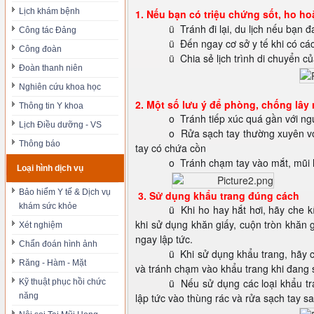
Lịch khám bệnh
1. Nếu bạn có triệu chứng sốt, ho h
ü
Tránh đi lại, du lịch nếu bạn 
Công tác Đảng
ü
Đến ngay cơ sở y tế khi có các
Công đoàn
ü
Chia sẻ lịch trình di chuyển củ
Đoàn thanh niên
Nghiên cứu khoa học
2. Một số lưu ý để phòng, chống lây
Thông tin Y khoa
o
Tránh tiếp xúc quá gần với ngư
Lịch Điều dưỡng - VS
o
Rửa sạch tay thường xuyên vớ
Thông báo
tay có chứa cồn
o
Tránh chạm tay vào mắt, mũi
Loại hình dịch vụ
Bảo hiểm Y tế & Dịch vụ
3. Sử dụng khẩu trang đúng cách
khám sức khỏe
ü
Khi ho hay hắt hơi, hãy che 
khi sử dụng khăn giấy, cuộn tròn khăn 
Xét nghiệm
ngay lập tức.
Chẩn đoán hình ảnh
ü
Khi sử dụng khẩu trang, hãy 
Răng - Hàm - Mặt
và tránh chạm vào khẩu trang khi đang 
ü
Nếu sử dụng các loại khẩu tr
Kỹ thuật phục hồi chức
năng
lập tức vào thùng rác và rửa sạch tay sa